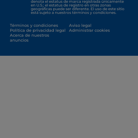
denota el estatus de marca registrada únicamente
en U.S.; el estatus de registro en otras zonas
geográficas puede ser diferente. El uso de este sitio
está sujeto a nuestros términos y condiciones.
Términos y condiciones
Aviso legal
Política de privacidad legal
Administrar cookies
Acerca de nuestros
anuncios