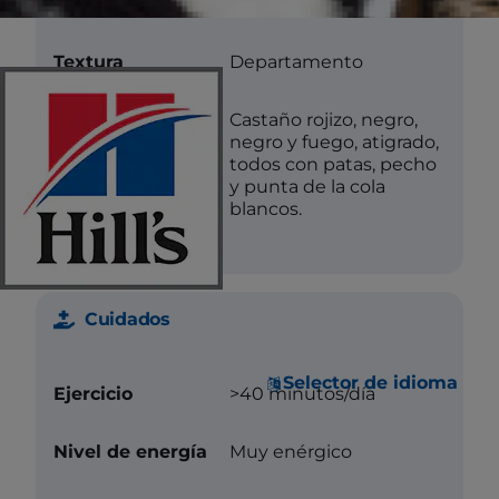
Longitud
Corto
Textura
Departamento
Color
Castaño rojizo, negro,
negro y fuego, atigrado,
todos con patas, pecho
y punta de la cola
blancos.
Cuidados
Selector de idioma
Ejercicio
>40 minutos/día
Nivel de energía
Muy enérgico