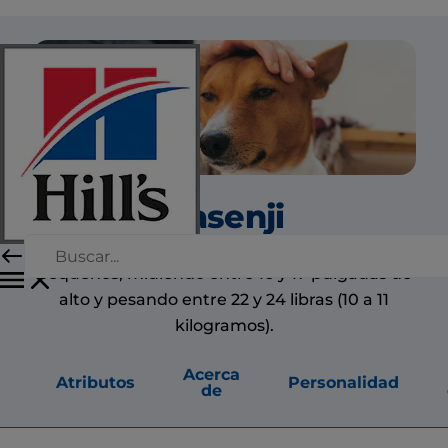
Basenji
Los basenjis son uno de los perros más
pequeños, midiendo entre 16 y 17 pulgadas de
alto y pesando entre 22 y 24 libras (10 a 11
kilogramos).
Acerca
Atributos
Personalidad
de