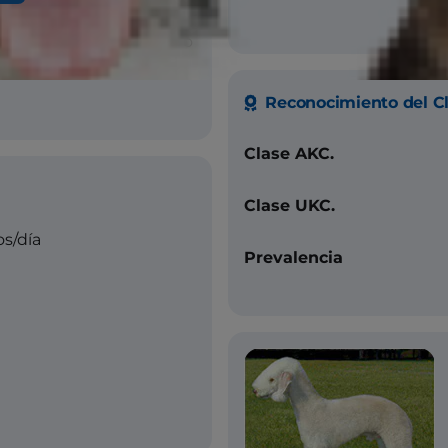
n bronceado, arena con o
, hígado con o sin
Reconocimiento del C
Clase AKC.
Clase UKC.
s/día
Prevalencia