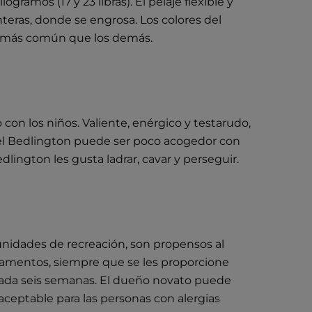
gramos (17 y 23 libras). El pelaje flexible y
nteras, donde se engrosa. Los colores del
y es más común que los demás.
con los niños. Valiente, enérgico y testarudo,
, el Bedlington puede ser poco acogedor con
ington les gusta ladrar, cavar y perseguir.
tunidades de recreación, son propensos al
rtamentos, siempre que se les proporcione
o cada seis semanas. El dueño novato puede
aceptable para las personas con alergias