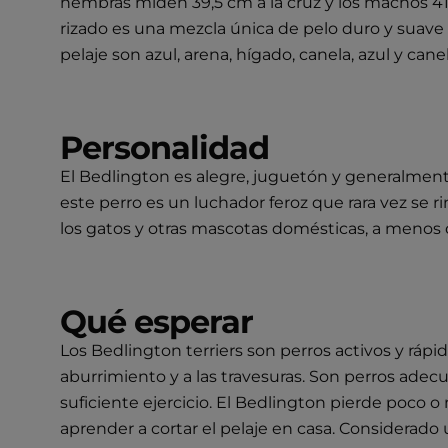
hembras miden 39,5 cm a la cruz y los machos 41,5 c
rizado es una mezcla única de pelo duro y suave q
pelaje son azul, arena, hígado, canela, azul y ca
Personalidad
El Bedlington es alegre, juguetón y generalmente
este perro es un luchador feroz que rara vez se 
los gatos y otras mascotas domésticas, a menos q
Qué esperar
Los Bedlington terriers son perros activos y ráp
aburrimiento y a las travesuras. Son perros adec
suficiente ejercicio. El Bedlington pierde poco 
aprender a cortar el pelaje en casa. Considerado