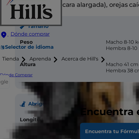
Dolicocefálico (cara alargada), orejas c
Tamaño
Dónde comprar
Peso
Macho 8-10 
Selector de idioma
Hembra 8-10
Tienda
Aprenda
Acerca de Hill's
Altura
Macho 41 cm
Hembra 38 
Dónde Comprar
ggle
Abrigo
Encuentra 
Longitud
Medio
Encuentra tu Fórmu
Textura
Pelaje duro, s