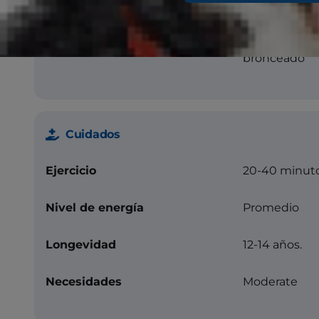
Color
Azul con o si
sin bronceado
bronceado
Cuidados
Ejercicio
20-40 minuto
Nivel de energía
Promedio
Longevidad
12-14 años.
Necesidades
Moderate