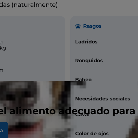
aídas (naturalmente)
Rasgos
kg
Ladridos
 kg
Ronquidos
cm
Babeo
Necesidades sociales
el alimento adecuado para
Cavar
la
Color de ojos
uave y rizado.