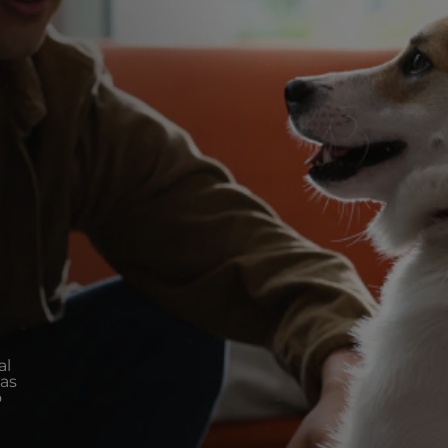
al
tas
o