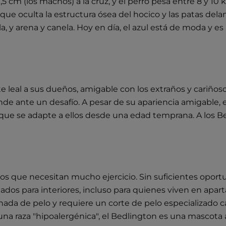
m (los machos) a la cruz, y el perro pesa entre 8 y 10 kilo
ue oculta la estructura ósea del hocico y las patas dela
nela, y arena y canela. Hoy en día, el azul está de moda 
 leal a sus dueños, amigable con los extraños y cariñoso 
rinde ante un desafío. A pesar de su apariencia amigable
ue se adapte a ellos desde una edad temprana. A los Bedl
idos que necesitan mucho ejercicio. Sin suficientes opor
uados para interiores, incluso para quienes viven en apa
o nada de pelo y requiere un corte de pelo especializad
 una raza "hipoalergénica", el Bedlington es una mascota 