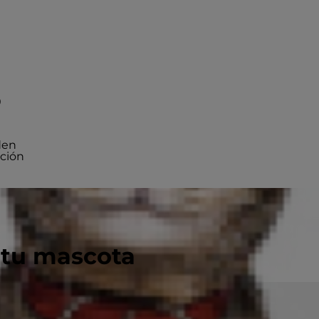
?
den
ición
 tu mascota
sos