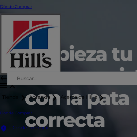
Dónde Comprar
Empieza tu
nueva amis
con la pata
Tienda
Aprenda
Acerca de Hill's
correcta
Dónde Comprar
Dónde comprar