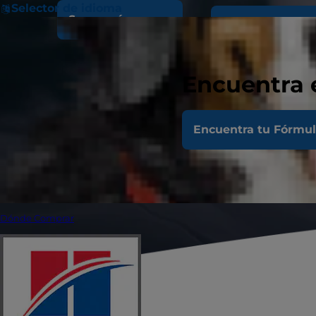
Selector de idioma
Sepa qué esperar
Ahorra en comi
Encuentra 
Encuentra tu Fórmu
Dónde Comprar