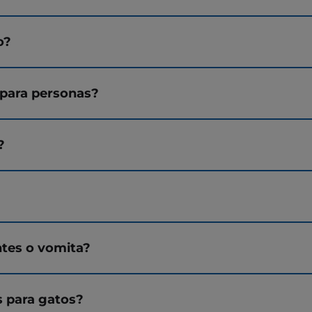
o?
 para personas?
?
ntes o vomita?
s para gatos?