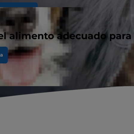
da para gatos
el alimento adecuado para
la