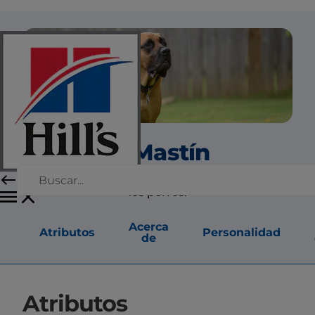
El Mastín
El mastín es verdaderamente un gigante entre
los perros.
Acerca
Atributos
Personalidad
de
Atributos