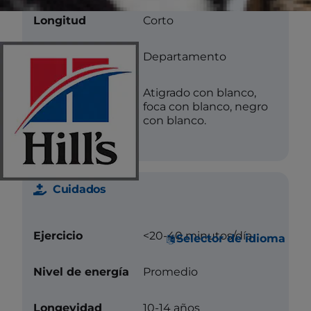
Longitud
Corto
Textura
Departamento
Color
Atigrado con blanco,
foca con blanco, negro
con blanco.
Cuidados
Ejercicio
<20-40 minutos/día
Selector de idioma
Nivel de energía
Promedio
Longevidad
10-14 años