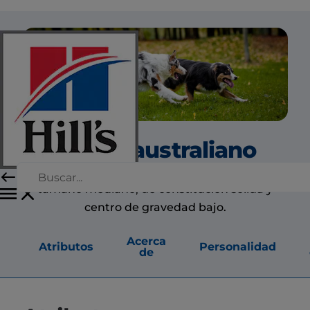
Pastor australiano
Los pastores australianos son perros de
tamaño mediano, de constitución sólida y
centro de gravedad bajo.
Acerca
Atributos
Personalidad
de