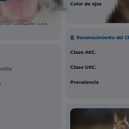
Color de ojos
o.
o con cualquier color.
Reconocimiento del C
Clase AKC.
Clase UKC.
s/día
Prevalencia
o