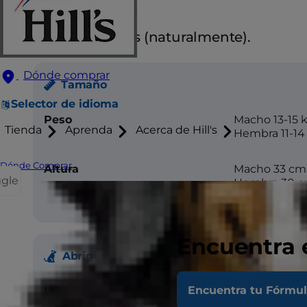
Atributos
Orejas erguidas (naturalmente).
Dónde comprar
Tamaño
Selector de idioma
Peso
Macho 13-15 
Tienda
Aprenda
Acerca de Hill's
Hembra 11-14
Dónde Comprar
Altura
Macho 33 cm
ggle
Hembra 30 
Encuentra 
Abrigo
Encuentra tu Fórmu
Longitud
Corto