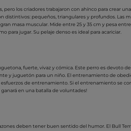
ejas, pero los criadores trabajaron con ahínco para crear u
son distintivos: pequeños, triangulares y profundos. Las 
a gran masa muscular. Mide entre 25 y 35 cm y pesa entre 10
 para jugar. Su pelaje denso es ideal para acariciar.
juguetona, fuerte, vivaz y cómica. Este perro es devoto de
nte y juguetón para un niño. El entrenamiento de obedie
esfuerzos de entrenamiento. Si el entrenamiento se conv
re ganará en una batalla de voluntades!
zones deben tener buen sentido del humor. El Bull Terrie