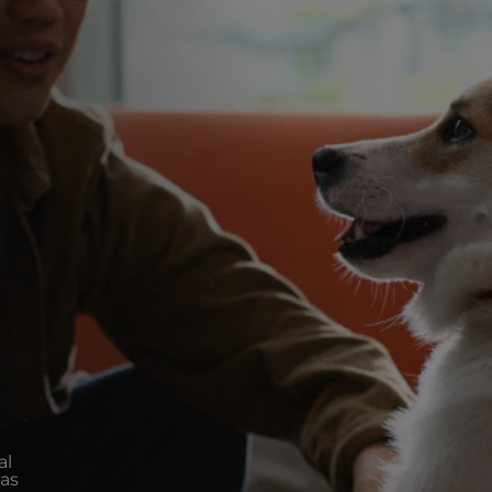
al
tas