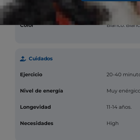
Textura
Departament
Color
Blanco. Blanc
Cuidados
Ejercicio
20-40 minuto
Nivel de energía
Muy enérgic
Longevidad
11-14 años.
Necesidades
High