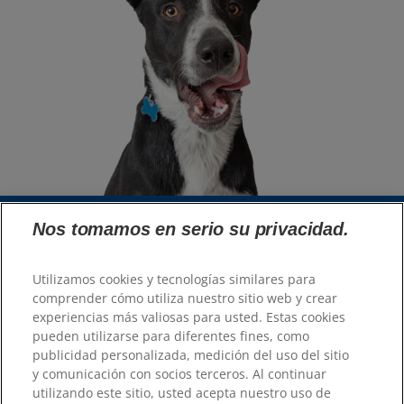
Nos tomamos en serio su privacidad.
Selecciona tu región
Utilizamos cookies y tecnologías similares para
comprender cómo utiliza nuestro sitio web y crear
Recursos
experiencias más valiosas para usted. Estas cookies
Contacto
pueden utilizarse para diferentes fines, como
Mapa del sitio
publicidad personalizada, medición del uso del sitio
y comunicación con socios terceros. Al continuar
utilizando este sitio, usted acepta nuestro uso de
Nuestros Sitios