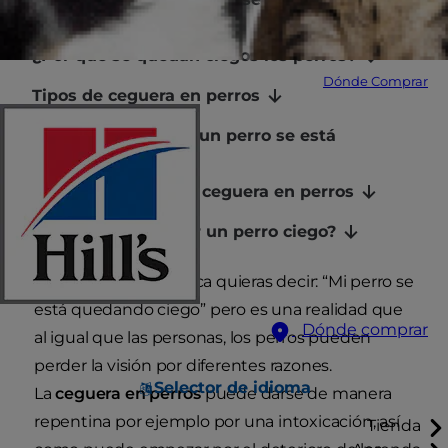
ciego?
¿Por qué se quedan ciegos los perros?
Dónde Comprar
Tipos de ceguera en perros
¿Qué hacer cuando un perro se está
quedando ciego?
Tratamiento para la ceguera en perros
¿Cuánto puede vivir un perro ciego?
Probablemente nunca quieras decir: “Mi perro se
está quedando ciego” pero es una realidad que
Dónde comprar
al igual que las personas, los perros pueden
perder la visión por diferentes razones.
Selector de idioma
La
ceguera en perros
puede darse de manera
repentina por ejemplo por una intoxicación, así
Tienda