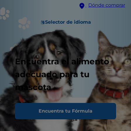
Dónde comprar
Selector de idioma
Encuentra el alimento
adecuado para tu
mascota
Cuidados en casa para un perro ciego
Encuentra tu Fórmula
¿Qué es bueno para la vista de los perros?
¿Cómo saber si mi perro se está quedando