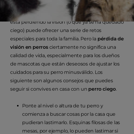
hacen mayores, por lo que necesitan un
“lazarillo” como nosotros. Cuidar a un perro que
está perdiendo la visión (o que ya se ha quedado
ciego) puede ofrecer una serie de retos
especiales para toda la familia. Pero la
pérdida de
visión en perros
ciertamente no significa una
calidad de vida, especialmente para los dueños
de mascotas que están deseosos de ajustar los
cuidados para su perro minusválido. Los
siguiente son algunos consejos que puedes
seguir si convives en casa con un
perro ciego
.
Ponte al nivel o altura de tu perro y
comienza a buscar cosas por la casa que
pudieran lastimarlo. Esquinas filosas de las
mesas, por ejemplo, lo pueden lastimar si