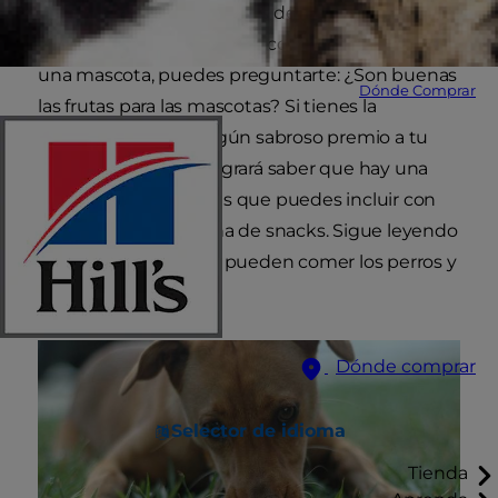
Son muchos los beneficios de incluir la fruta en
nuestra propia dieta, pero, como propietario de
una mascota, puedes preguntarte: ¿Son buenas
Dónde Comprar
las frutas para las mascotas? Si tienes la
tentación de darle algún sabroso premio a tu
querido amigo, te alegrará saber que hay una
amplia gama de frutas que puedes incluir con
seguridad en su rutina de snacks. Sigue leyendo
para saber frutas que pueden comer los perros y
gatos y son seguras
Dónde comprar
Selector de idioma
Tienda