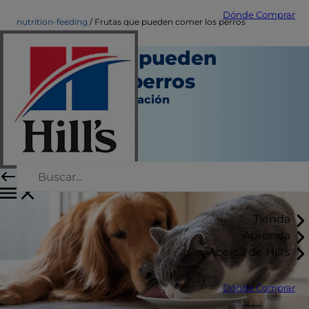
Dónde Comprar
nutrition-feeding
Frutas que pueden comer los perros
Frutas que pueden
comer los perros
Nutrición y alimentación
Christine O'Brien
|
Noviembre 05, 2021
Tienda
Aprenda
Acerca de Hill's
Dónde Comprar