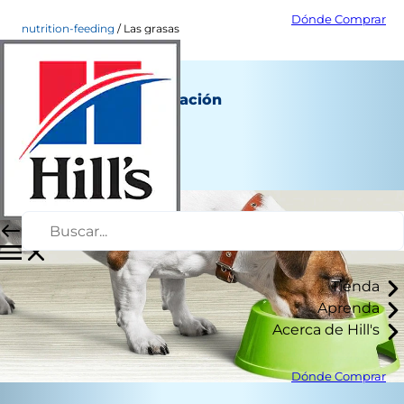
Dónde Comprar
nutrition-feeding
Las grasas
Las grasas
Nutrición y alimentación
Autor del personal
|
Octubre 21, 2016
Tienda
Aprenda
Acerca de Hill's
Dónde Comprar