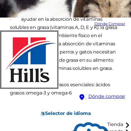
carbohidratos
· ayudar en la absorción de vitaminas
Dónde Comprar
solubles en grasa (vitaminas A, D, E y K): la grasa
dietética aporta un ambiente físico en el
intestino que facilita la absorción de vitaminas
solubles en grasa. Los perros y gatos necesitan
por lo menos de 1-2% de grasa en su alimento
para absorber las vitaminas solubles en grasa.
· aportar ácidos grasos esenciales: ácidos
grasos omega-3 y omega-6
Dónde comprar
Selector de idioma
Tienda