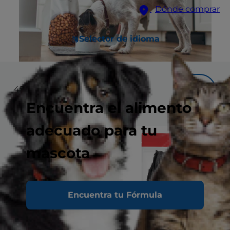
Dónde comprar
Selector de idioma
49
resultados
Filtrar
Encuentra el alimento
adecuado para tu
mascota
Encuentra tu Fórmula