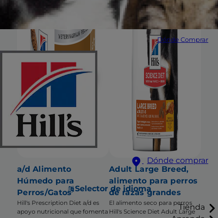
Dónde Comprar
Dónde comprar
a/d Alimento
Adult Large Breed,
Húmedo para
alimento para perros
Selector de idioma
Perros/Gatos
de razas grandes
Hill's Prescription Diet a/d es
El alimento seco para perros
Tienda
apoyo nutricional que fomenta
Hill's Science Diet Adult Large