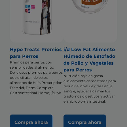
Hypo Treats Premios
i/d Low Fat Alimento
para Perros
Húmedo de Estofado
Premios para perros con
de Pollo y Vegetales
sensibilidades al alimento.
para Perros
Deliciosos premios para perros
Nutrición baja en grasa
que disfrutan de estos
clínicamente demostrada para
alimentos de Hill's Prescription
reducir el nivel de grasa en la
Diet: d/d, Derm Complete,
sangre, ayudar a calmar los
Gastrointestinal Biome, i/d, z/d
trastornos digestivos y activar
el microbioma intestinal.
Compra ahora
Compra ahora