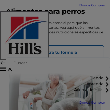
Dónde Comprar
Alimentos para perros
Una nutrición adecuada es esencial para que las
mascotas vivan felices y sanas. Vea aquí qué alimentos
se adaptan a las necesidades nutricionales específicas de
su mascota.
Encuentra tu fórmula
Tienda
Aprenda
Acerca de Hill's
Dónde Comprar