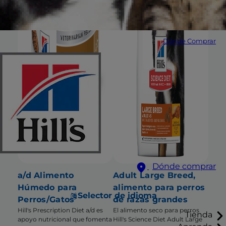
Dónde Comprar
Dónde comprar
a/d Alimento
Adult Large Breed,
Húmedo para
alimento para perros
Selector de idioma
Perros/Gatos
de razas grandes
Hill's Prescription Diet a/d es
El alimento seco para perros
Tienda
apoyo nutricional que fomenta
Hill's Science Diet Adult Large