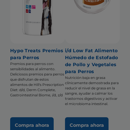
Hypo Treats Premios
i/d Low Fat Alimento
para Perros
Húmedo de Estofado
Premios para perros con
de Pollo y Vegetales
sensibilidades al alimento.
para Perros
Deliciosos premios para perros
Nutrición baja en grasa
que disfrutan de estos
clínicamente demostrada para
alimentos de Hill's Prescription
reducir el nivel de grasa en la
Diet: d/d, Derm Complete,
sangre, ayudar a calmar los
Gastrointestinal Biome, i/d, z/d
trastornos digestivos y activar
el microbioma intestinal.
Compra ahora
Compra ahora