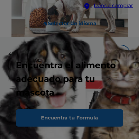
Dónde comprar
Selector de idioma
49
resultados
Filtrar
Encuentra el alimento
adecuado para tu
mascota
Encuentra tu Fórmula