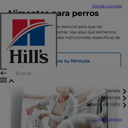
Dónde Comprar
Alimentos para perros
Una nutrición adecuada es esencial para que las
mascotas vivan felices y sanas. Vea aquí qué alimentos
se adaptan a las necesidades nutricionales específicas de
su mascota.
Encuentra tu fórmula
Tienda
Aprenda
Acerca de Hill's
Dónde Comprar