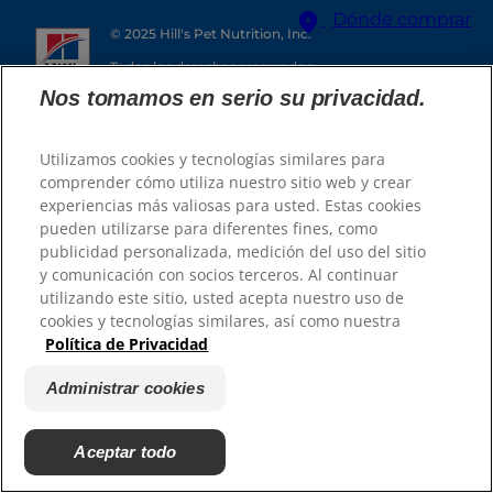
Dónde comprar
© 2025 Hill's Pet Nutrition, Inc.
Todos los derechos reservados.
Selector de idioma
Nos tomamos en serio su privacidad.
Tal y como se utiliza en el presente documento,
denota el estatus de marca registrada únicamente
en U.S.; el estatus de registro en otras zonas
geográficas puede ser diferente. El uso de este sitio
está sujeto a nuestros términos y condiciones.
Utilizamos cookies y tecnologías similares para
comprender cómo utiliza nuestro sitio web y crear
Términos y condiciones
Aviso legal
experiencias más valiosas para usted. Estas cookies
Política de privacidad legal
Administrar cookies
Encuentra el alimento
pueden utilizarse para diferentes fines, como
Acerca de nuestros
publicidad personalizada, medición del uso del sitio
anuncios
adecuado para tu
y comunicación con socios terceros. Al continuar
utilizando este sitio, usted acepta nuestro uso de
mascota
cookies y tecnologías similares, así como nuestra
Política de Privacidad
Administrar cookies
Encuentra tu Fórmula
Aceptar todo