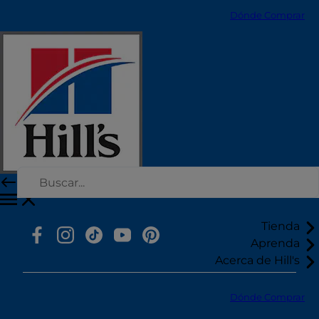
Dónde Comprar
Selecciona tu región
Recursos
Contacto
Mapa del sitio
Nuestros Sitios
Carreras
Tienda
Aprenda
Acerca de Hill's
Dónde Comprar