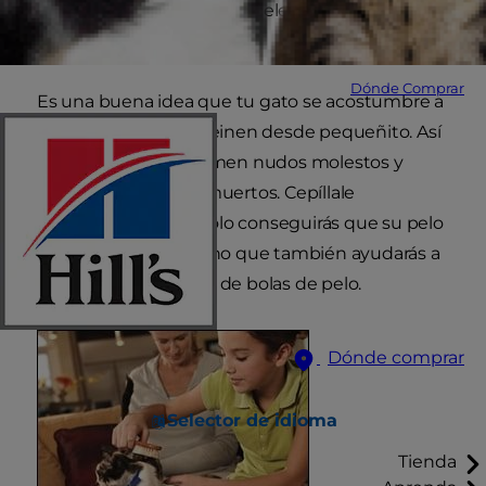
aseo de tu gato es una excelente manera de
crear un vínculo con él.
Dónde Comprar
Es una buena idea que tu gato se acostumbre a
que lo cepillen y lo peinen desde pequeñito. Así
evitarás que se le formen nudos molestos y
eliminarás los pelos muertos. Cepíllale
regularmente y no sólo conseguirás que su pelo
esté limpio y sano, sino que también ayudarás a
prevenir la formación de bolas de pelo.
Dónde comprar
Selector de idioma
Tienda