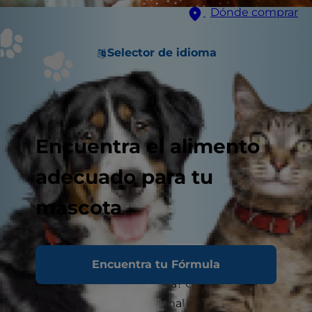
Dónde comprar
Selector de idioma
Encuentra el alimento
adecuado para tu
mascota
Encuentra tu Fórmula
¿Has notado que tu gato tiene piel seca y
escamosa que parece caspa? Que tenga un
poco de caspa es algo normal de la muda de