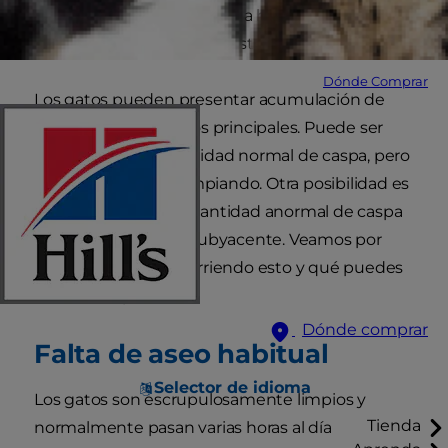
piel, pero cuando empieza a hacerse muy
evidente, puede ser que esté pasando algo más.
Dónde Comprar
Los gatos pueden presentar acumulación de
caspa por dos motivos principales. Puede ser
que tengan una cantidad normal de caspa, pero
que no se la estén limpiando. Otra posibilidad es
que produzcan una cantidad anormal de caspa
debido a una causa subyacente. Veamos por
qué puede estar ocurriendo esto y qué puedes
hacer al respecto.
Dónde comprar
Falta de aseo habitual
Selector de idioma
Los gatos son escrupulosamente limpios y
Tienda
normalmente pasan varias horas al día