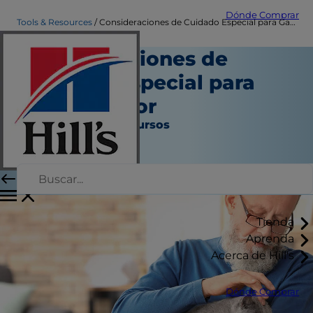
Dónde Comprar
Tools & Resources
Consideraciones de Cuidado Especial para Gatos Senior
Consideraciones de
Cuidado Especial para
Gatos Senior
Herramientas y recursos
Erin Ollila
|
Julio 28, 2022
Tienda
Aprenda
Acerca de Hill's
Dónde Comprar