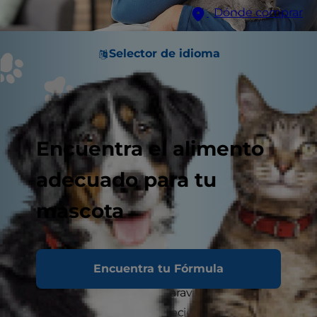
Dónde comprar
Selector de idioma
Encuentra el alimento
adecuado para tu
mascota
Encuentra tu Fórmula
Has pasado tantos años maravillosos con tu
gato. Ahora que está envejeciendo, aprender