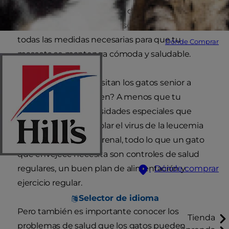
sobre el cuidado adecuado de los gatos senior
se ha vuelto importante. Asegúrate de tomar
todas las medidas necesarias para que tu
Dónde Comprar
mascota se mantenga cómoda y saludable.
Entonces, ¿qué necesitan los gatos senior a
medida que envejecen? A menos que tu
mascota tenga necesidades especiales que
atender, como controlar el virus de la leucemia
felina o un problema renal, todo lo que un gato
que envejece necesita son controles de salud
regulares, un buen plan de alimentación y
Dónde comprar
ejercicio regular.
Selector de idioma
Pero también es importante conocer los
Tienda
problemas de salud que los gatos pueden