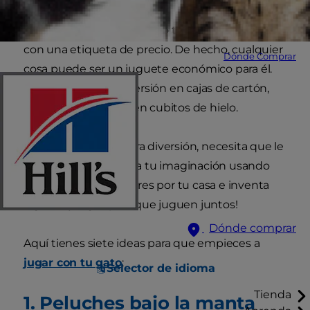
Los juguetes para gatos no tienen por qué venir
con una etiqueta de precio. De hecho, cualquier
Dónde Comprar
cosa puede ser un juguete económico para él.
Puede encontrar diversión en cajas de cartón,
periódicos e incluso en cubitos de hielo.
¡Pero para la verdadera diversión, necesita que le
sigas la corriente! ¡Usa tu imaginación usando
objetos que encuentres por tu casa e inventa
algunos juegos para que juguen juntos!
Dónde comprar
Aquí tienes siete ideas para que empieces a
jugar con tu gato
:
Selector de idioma
Tienda
1. Peluches bajo la manta