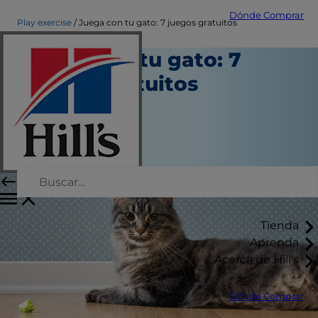
Dónde Comprar
Play exercise
Juega con tu gato: 7 juegos gratuitos
Juega con tu gato: 7
juegos gratuitos
Juego y ejercicio
Kara Murphy
|
Marzo 09, 2018
Tienda
Aprenda
Acerca de Hill's
Dónde Comprar