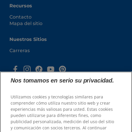
Recursos
Contacto
Mapa del sitio
Nuestros Sitios
Carreras
Nos tomamos en serio su privacidad.
Utilizamos cookies y tecnologías similares para
comprender cómo utiliza nuestro sitio web y crear
experiencias más valiosas para usted. Estas cookies
© 2025 Hill's Pet Nutrition, Inc.
pueden utilizarse para diferentes fines, como
publicidad personalizada, medición del uso del sitio
Todos los derechos reservados.
y comunicación con socios terceros. Al continuar
Tal y como se utiliza en el presente documento,