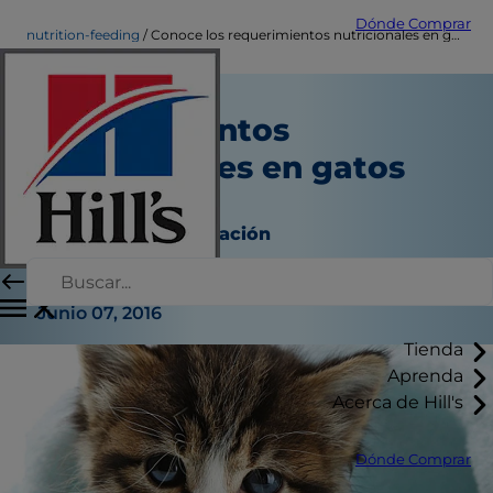
Dónde Comprar
nutrition-feeding
Conoce los requerimientos nutricionales en gatos por etapas
Conoce los
requerimientos
nutricionales en gatos
por etapas
Nutrición y alimentación
Jeanne Grunert
|
Junio 07, 2016
Tienda
Aprenda
Acerca de Hill's
Dónde Comprar