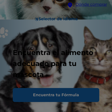
Dónde comprar
Selector de idioma
Encuentra el alimento
adecuado para tu
mascota
Encuentra tu Fórmula
Elegir nutrición para gatos y el alimento más