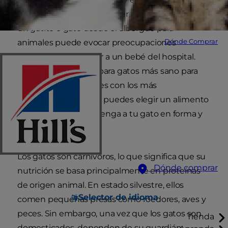
sano para tu gato puede ser difícil. Traer a casa a
un gatito o gato desde el albergue para
Dónde Comprar
animales puede evocar preocupaciones
similares a las de traer a un bebé del hospital.
¿Cuál es el alimento para gatos más sano para
darle? ¿Qué nutrientes con los más
importantes? ¿Cómo puedes elegir un alimento
para gatos que mantenga a tu gato en forma y
sano?
Los gatos son carnívoros, lo que significa que su
Dónde comprar
nutrición se basa principalmente en proteínas
de origen animal. En estado silvestre, ellos
Selector de idioma
comen pequeñas presas como roedores, aves y
peces. Sin embargo, una vez que los gatos son
Tienda
domesticados, dependen de su guardián