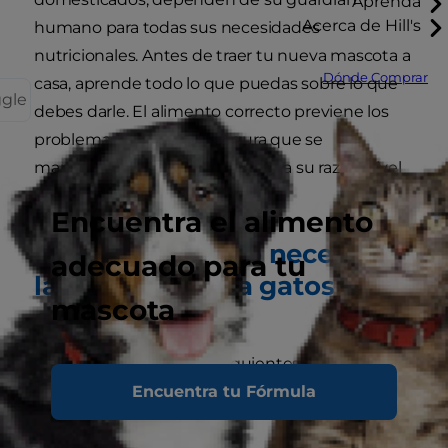
Aprenda
Acerca de Hill's
humano para todas sus necesidades
nutricionales. Antes de traer tu nueva mascota a
Dónde Comprar
casa, aprende todo lo que puedas sobre lo que
ggle
debes darle. El alimento correcto previene los
problemas de salud y asegura que se
mantendrá en un peso sano para su raza y nivel
de actividad.
Encuentra el alimento
Lo que todo gato necesita –
adecuado para tu
la nutrición para gatos
mascota
correcta
Los gatos necesitan los siguientes nutrientes
Encuentra tu Fórmula
para mantenerse sanos:
Proteína: