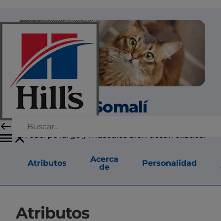
El Somalí
El somalí es un gato de tamaño mediano, con
un cuerpo largo y músculos bien desarrollados.
Acerca
Atributos
Personalidad
de
Atributos