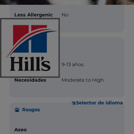
Less Allergenic
No
Cuidados
Longevidad
9-13 años.
Necesidades
Moderate to High
Selector de idioma
Rasgos
Aseo