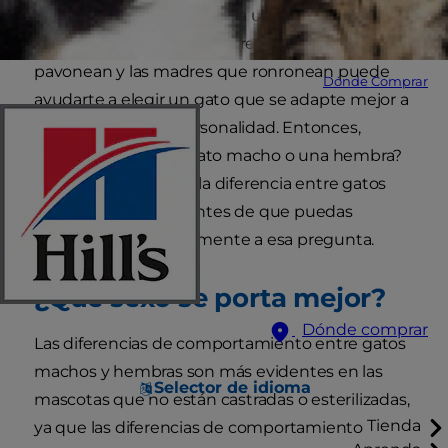
un nuevo amigo felino para unirse a tu familia.
Explorar los contrastes entre los gatos que se
pavonean y las madres que ronronean puede
Dónde Comprar
ayudarte a elegir un gato que se adapte mejor a
tu estilo de vida y personalidad. Entonces,
¿deberías elegir un gato macho o una hembra?
Exploremos primero la diferencia entre gatos
machos y hembras antes de que puedas
responder adecuadamente a esa pregunta.
¿Qué sexo se porta mejor?
Dónde comprar
Las diferencias de comportamiento entre gatos
machos y hembras son más evidentes en las
Selector de idioma
mascotas que no están castradas o esterilizadas,
Tienda
ya que las diferencias de comportamiento