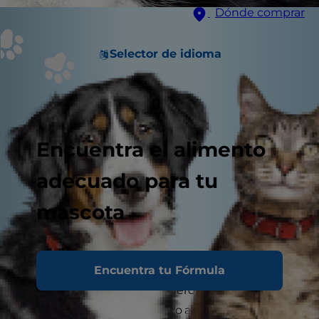
Dónde comprar
Selector de idioma
Encuentra el alimento
adecuado para tu
mascota
Encuentra tu Fórmula
Conoces las diferencias biológicas entre los
gatos machos y hembras, pero te preguntarás si
un sexo es mejor que el otro a la hora de elegir