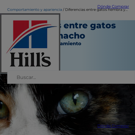
Dónde Comprar
Comportamiento y apariencia
Diferencias entre gatos hembra y macho
Diferencias entre gatos
hembra y macho
Aspecto y comportamiento
Chrissie Klinger
|
Agosto 21, 2018
Tienda
Aprenda
Acerca de Hill's
Dónde Comprar