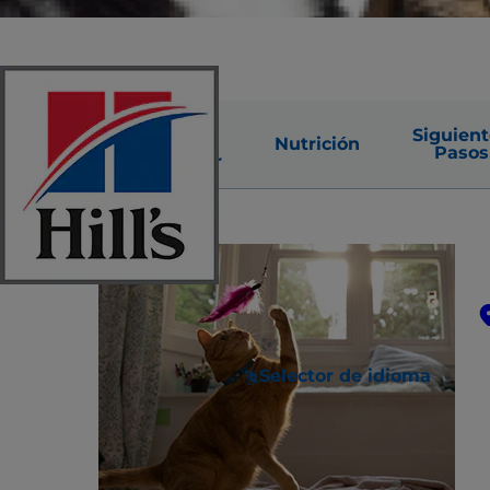
Factores
Tipos
Siguien
de
de
Nutrición
Pasos
Riesgo
Cáncer
Selector de idioma