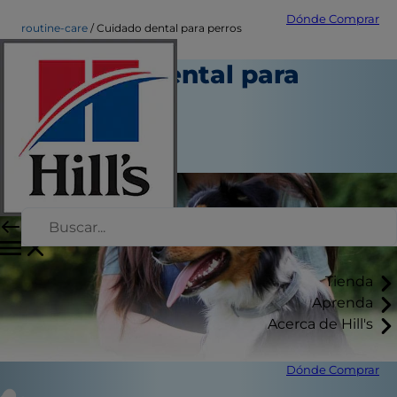
Dónde Comprar
routine-care
Cuidado dental para perros
Cuidado dental para
perros
Cuidado diario
Autor del personal
Tienda
Aprenda
Acerca de Hill's
Dónde Comprar