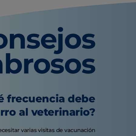
onsejos
abrosos
é frecuencia debe
erro al veterinario?
esitar varias visitas de vacunación