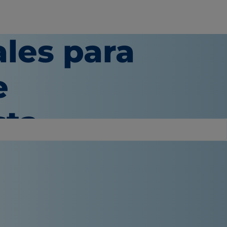
les para
e
sta