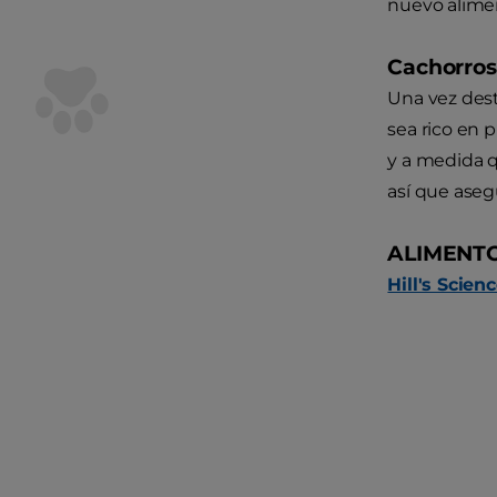
nuevo alime
Cachorros
Una vez dest
sea rico en p
y a medida q
así que aseg
ALIMENT
Hill's Scie