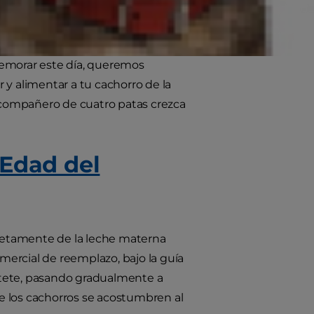
a especial para celebrar a esos
memorar este día, queremos
 y alimentar a tu cachorro de la
compañero de cuatro patas crezca
 Edad del
letamente de la leche materna
omercial de reemplazo, bajo la guía
stete, pasando gradualmente a
e los cachorros se acostumbren al