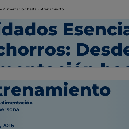
de Alimentación hasta Entrenamiento
idados Esencia
chorros: Desd
imentación ha
trenamiento
 alimentación
personal
, 2016