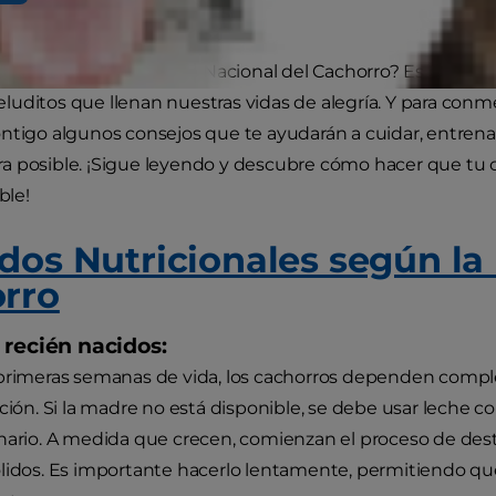
el 23 de marzo es el Día Nacional del Cachorro? Es una fech
uditos que llenan nuestras vidas de alegría. Y para con
ntigo algunos consejos que te ayudarán a cuidar, entrenar
a posible. ¡Sigue leyendo y descubre cómo hacer que tu 
ble!
dos Nutricionales según la
rro
 recién nacidos:
 primeras semanas de vida, los cachorros dependen comp
ición. Si la madre no está disponible, se debe usar leche c
nario. A medida que crecen, comienzan el proceso de de
lidos. Es importante hacerlo lentamente, permitiendo qu