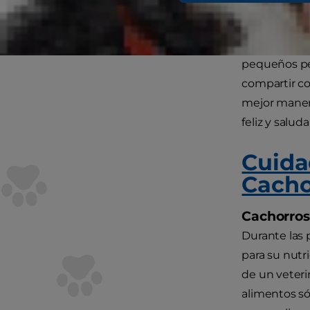
¿Sabías que 
pequeños pel
compartir co
mejor maner
feliz y saluda
Cuida
Cacho
Cachorros
Durante las
para su nutr
de un veteri
alimentos só