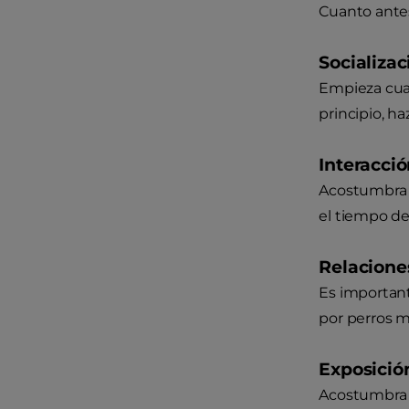
Cuanto antes
Socializa
Empieza cuan
principio, h
Interacci
Acostumbra a
el tiempo de
Relaciones
Es important
por perros m
Exposición
Acostumbra a