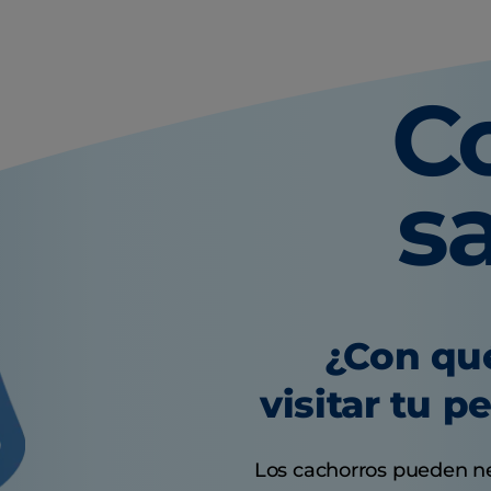
C
s
¿Con qu
visitar tu p
Los cachorros pueden nec