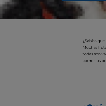
Frutas
Alimen
¿Sabías que 
Muchas fruta
todas son vá
comer los pe