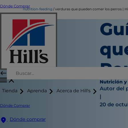
Dónde Comprar
nutrition-feeding
verduras que pueden comer los perros | Hil
Gu
qu
Pe
Nutrición y
Autor del 
Tienda
Aprenda
Acerca de Hill's
|
20 de octu
Dónde Comprar
Dónde comprar