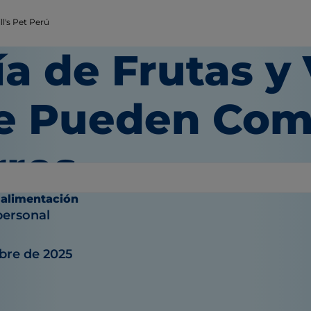
l's Pet Perú
ía de Frutas y
e Pueden Come
rros
 alimentación
personal
bre de 2025