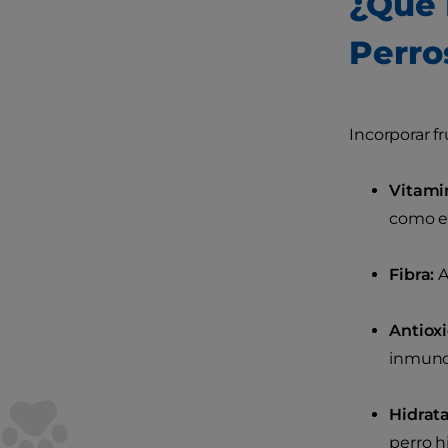
¿Qué 
Perro
Incorporar f
Vitamin
como el
Fibra:
A
Antiox
inmuno
Hidrata
perro h