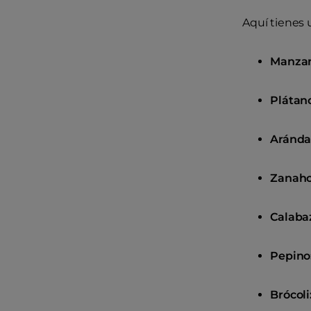
Aquí tienes 
Manzan
Plátano
Aránda
Zanaho
Calaba
Pepino
Brócoli