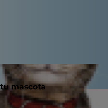
 tu mascota
 Estrellas del Huerto Canino