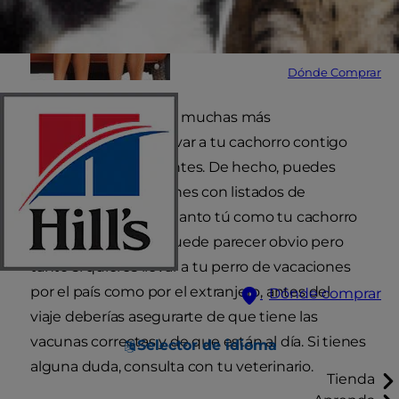
Dónde Comprar
Actualmente existen muchas más
oportunidades de llevar a tu cachorro contigo
de vacaciones que antes. De hecho, puedes
encontrar publicaciones con listados de
alojamientos donde tanto tú como tu cachorro
serán bienvenidos. Puede parecer obvio pero
tanto si quieres llevar a tu perro de vacaciones
por el país como por el extranjero, antes del
Dónde comprar
viaje deberías asegurarte de que tiene las
vacunas correctas y de que están al día. Si tienes
Selector de idioma
alguna duda, consulta con tu veterinario.
Tienda