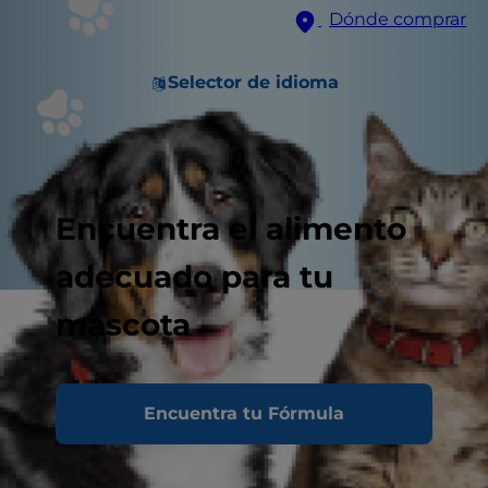
Dónde comprar
Selector de idioma
Encuentra el alimento
adecuado para tu
mascota
Encuentra tu Fórmula