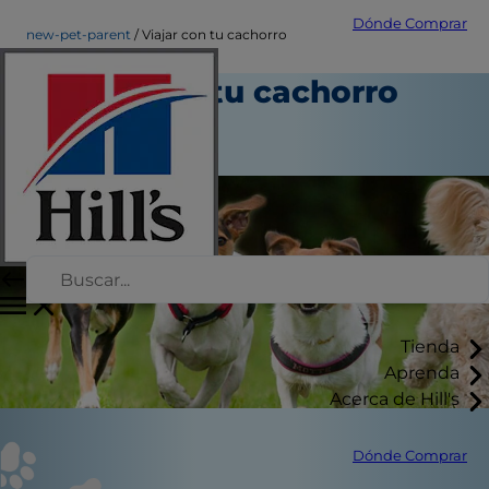
Dónde Comprar
new-pet-parent
Viajar con tu cachorro
Viajar con tu cachorro
Nuevo propietario
Autor del personal
Tienda
Aprenda
Acerca de Hill's
Dónde Comprar