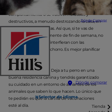
las sociedades protectoras de animales, más de
un millón de perros sufren trastornos del
comportamiento o se vuelven ruidosos y
Dónde Comprar
destructivos, a menudo destrozando la casa, en
cuanto los dejan a solas. Así que, si te vas de
vacaciones, o simplemente de fin de semana, no
dejes que tus planes interfieran con las
necesidades de tu cachorro. Es mejor planificar
las cosas con tiempo.
Residencias caninas:
Deja a tu perro en una
buena residencia canina y tendrás garantizado
Dónde comprar
su cuidado en un entorno de amantes de los
animales que saben lo que hacen. Lo único que
Selector de idioma
te pedirán es que la cartilla de vacunaciones
esté al día.
Tienda