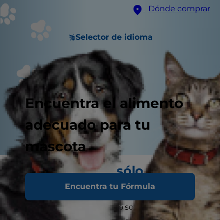
Dónde comprar
Selector de idioma
Encuentra el alimento
adecuado para tu
mascota
Nunca lo dejes sólo en casa
Encuentra tu Fórmula
Nunca, durante ningún periodo de tiempo,
deberías dejar a tu cachorro solo en casa. Según