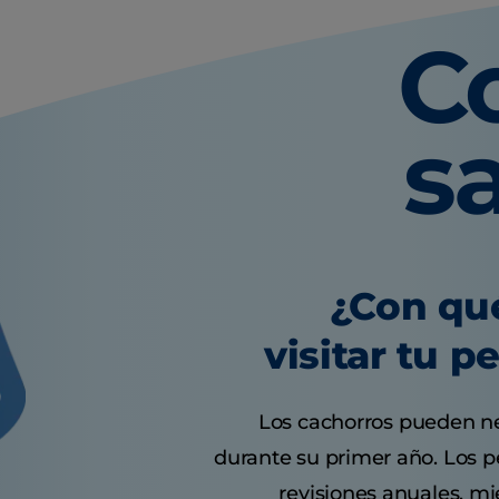
C
s
¿Con qu
visitar tu p
Los cachorros pueden nec
durante su primer año. Los p
revisiones anuales, mi