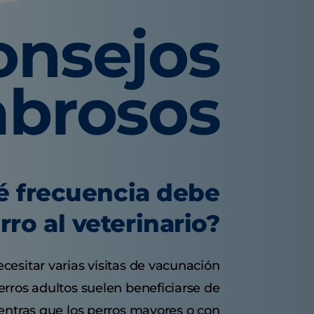
onsejos
abrosos
é frecuencia debe
erro al veterinario?
esitar varias visitas de vacunación
erros adultos suelen beneficiarse de
entras que los perros mayores o con