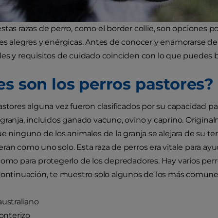
stas razas de perro, como el border collie, son opciones
es alegres y enérgicas. Antes de conocer y enamorarse de
es y requisitos de cuidado coinciden con lo que puedes b
es son los perros pastores?
astores alguna vez fueron clasificados por su capacidad pa
granja, incluidos ganado vacuno, ovino y caprino. Origina
e ninguno de los animales de la granja se alejara de su terr
ran como uno solo. Esta raza de perros era vitale para ayud
como para protegerlo de los depredadores. Hay varios perro
continuación, te muestro solo algunos de los más comune
australiano
ronterizo