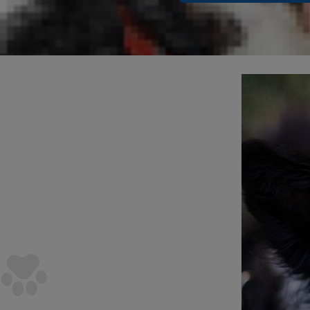
Existen una 
bien estos c
en la opción 