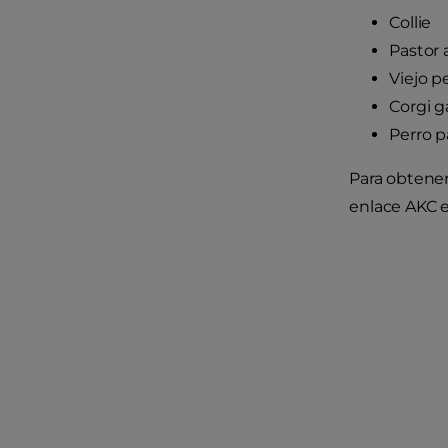
Collie
Pastor
Viejo p
Corgi 
Perro p
Para obtener 
enlace AKC e