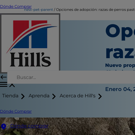
Dónde Comprar
new-pet-parent
Opciones de adopción: razas de perros pas
Op
raz
Nuevo prop
Christine 
|
Enero 04, 
Tienda
Aprenda
Acerca de Hill's
Dónde Comprar
Dónde comprar