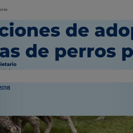
tores
ciones de ado
as de perros 
ietario
O'Brien
2018