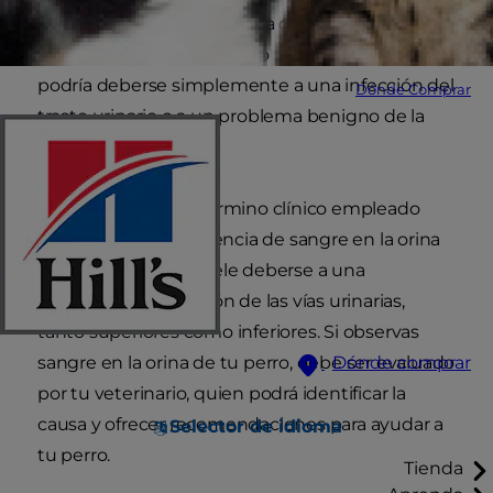
la presencia de sangre en la orina del perro es
algo que asusta, a menudo puede tratarse y
podría deberse simplemente a una infección del
Dónde Comprar
tracto urinario o a un problema benigno de la
próstata.
La hematuria es el término clínico empleado
para describir la presencia de sangre en la orina
de nuestro perro. Suele deberse a una
inflamación o infección de las vías urinarias,
tanto superiores como inferiores. Si observas
sangre en la orina de tu perro, debe ser evaluado
Dónde comprar
por tu veterinario, quien podrá identificar la
causa y ofrecer recomendaciones para ayudar a
Selector de idioma
tu perro.
Tienda