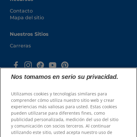
Contacto
Mapa del sitio
Nuestros Sitios
Carreras
Nos tomamos en serio su privacidad.
Utilizamos cookies y tecnologías similares para
comprender cómo utiliza nuestro sitio web y crear
experiencias más valiosas para usted. Estas cookies
© 2025 Hill's Pet Nutrition, Inc.
pueden utilizarse para diferentes fines, como
publicidad personalizada, medición del uso del sitio
Todos los derechos reservados.
y comunicación con socios terceros. Al continuar
Tal y como se utiliza en el presente documento,
utilizando este sitio, usted acepta nuestro uso de
denota el estatus de marca registrada únicamente
en U.S.; el estatus de registro en otras zonas