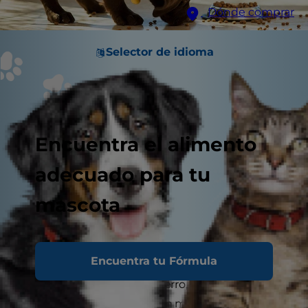
Dónde comprar
Selector de idioma
Encuentra el alimento
adecuado para tu
mascota
Encuentra tu Fórmula
Si eres propietario de un perro, puede que veas
sangre en su orina en algún momento. Aunque