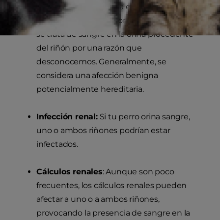
enfermedad idiopática es una afección de
causa desconocida, por lo que en este caso
se trata de sangre en la orina procedente
del riñón por una razón que
desconocemos. Generalmente, se
considera una afección benigna
potencialmente hereditaria.
Infección renal:
Si tu perro orina sangre,
uno o ambos riñones podrían estar
infectados.
Cálculos renales
: Aunque son poco
frecuentes, los cálculos renales pueden
afectar a uno o a ambos riñones,
provocando la presencia de sangre en la