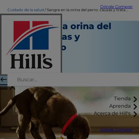
Dónde Comprar
Cuidado de la salud
Sangre en la orina del perro: causas y tratamiento
Sangre en la orina del
perro: causas y
tratamiento
Salud
Dra. Patty Khuly
|
Octubre 02, 2024
Tienda
Aprenda
Acerca de Hill's
Dónde Comprar