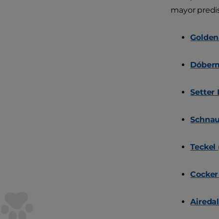
mayor predis
Golden
Dóberm
Setter 
Schnau
Teckel
Cocker
Airedal