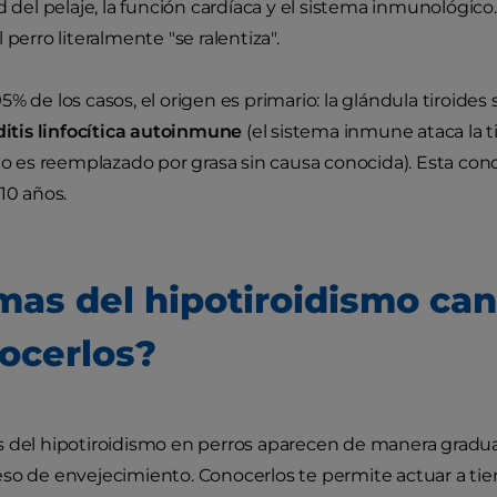
ud del pelaje, la función cardíaca y el sistema inmunológi
 perro literalmente "se ralentiza".
% de los casos, el origen es primario: la glándula tiroides
iditis linfocítica autoinmune
(el sistema inmune ataca la t
deo es reemplazado por grasa sin causa conocida). Esta con
10 años.
mas del hipotiroidismo ca
ocerlos?
 del hipotiroidismo en perros aparecen de manera gradua
so de envejecimiento. Conocerlos te permite actuar a ti