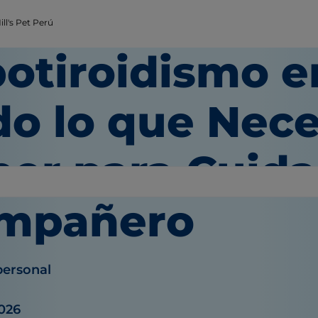
ll's Pet Perú
otiroidismo e
do lo que Nece
er para Cuida
mpañero
personal
026