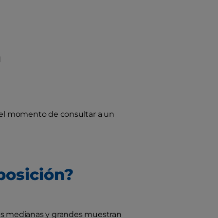
d
s el momento de consultar a un
posición?
zas medianas y grandes muestran