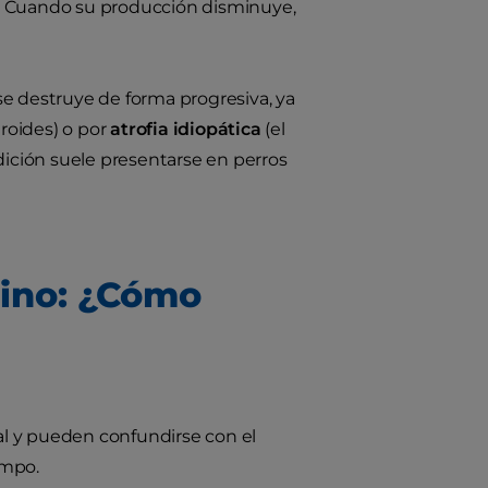
co. Cuando su producción disminuye,
 se destruye de forma progresiva, ya
iroides) o por
atrofia idiopática
(el
dición suele presentarse en perros
nino: ¿Cómo
l y pueden confundirse con el
empo.