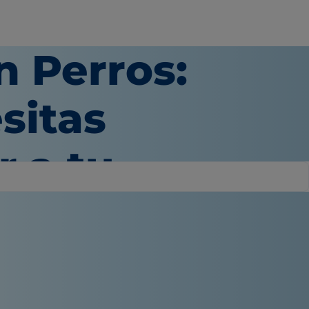
n Perros:
sitas
r a tu