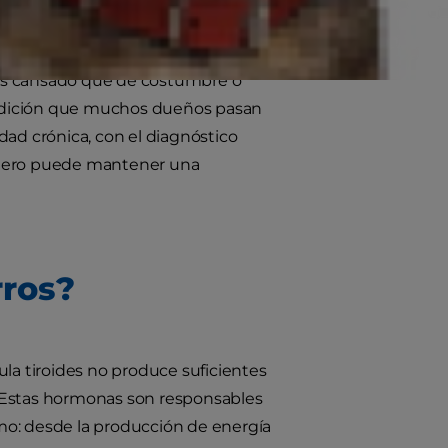
más cansado que de costumbre o
condición que muchos dueños pasan
ad crónica, con el diagnóstico
pañero puede mantener una
rros?
ula tiroides no produce suficientes
). Estas hormonas son responsables
mo: desde la producción de energía