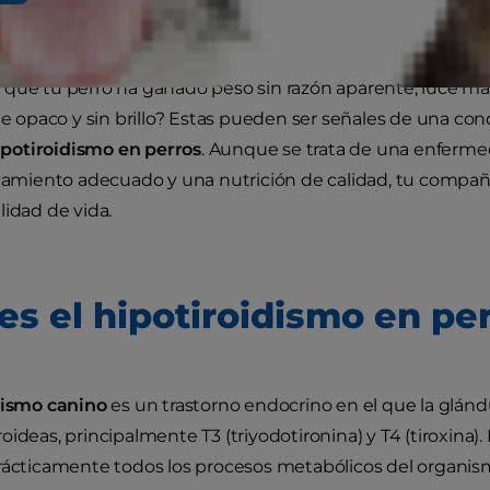
 que tu perro ha ganado peso sin razón aparente, luce 
aje opaco y sin brillo? Estas pueden ser señales de una 
ipotiroidismo en perros
. Aunque se trata de una enfermed
ratamiento adecuado y una nutrición de calidad, tu com
lidad de vida.
es el hipotiroidismo en pe
dismo canino
es un trastorno endocrino en el que la glánd
oideas, principalmente T3 (triyodotironina) y T4 (tiroxina
rácticamente todos los procesos metabólicos del organis