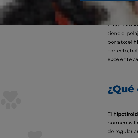
¿Has notado
tiene el pel
por alto: el
h
correcto, t
excelente ca
¿Qué 
El
hipotiroi
hormonas tir
de regular p