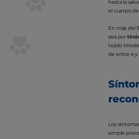
hasta la sal
el cuerpo del
En más del 95
sea por
tiro
tejido tiroi
de entre 4 y 
Sínto
recon
Los síntomas
simple proce