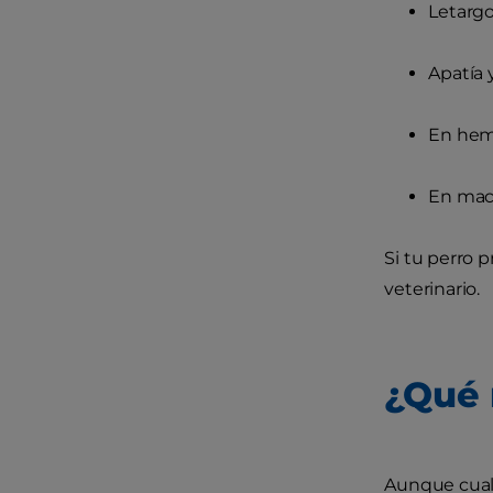
Letargo
Apatía 
En hemb
En mach
Si tu perro 
veterinario.
¿Qué 
Aunque cualq