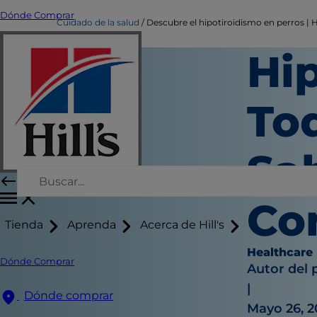
Dónde Comprar
Cuidado de la salud
Descubre el hipotiroidismo en perros | Hi
Hip
To
Sab
Co
Tienda
Aprenda
Acerca de Hill's
Healthcare
Dónde Comprar
Autor del 
|
Dónde comprar
Mayo 26, 2