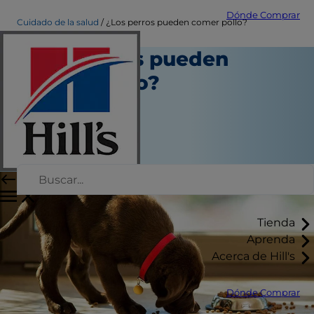
Dónde Comprar
Cuidado de la salud
¿Los perros pueden comer pollo?
¿Los perros pueden
comer pollo?
Salud
Autor del personal
|
Marzo 26, 2025
Tienda
Aprenda
Acerca de Hill's
Dónde Comprar