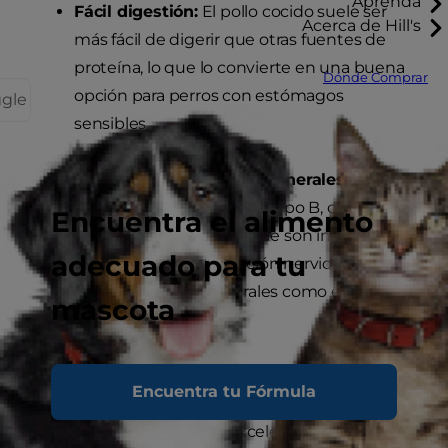
Aprenda
Fácil digestión:
El pollo cocido suele ser
Acerca de Hill's
más fácil de digerir que otras fuentes de
proteína, lo que lo convierte en una buena
Dónde Comprar
opción para perros con estómagos
ggle
sensibles.
Fuente de vitaminas y minerales:
El pollo
contiene vitaminas del grupo B, como la
Encuentra el alimento
niacina y la riboflavina, que son importantes
adecuado para tu
para la energía y la función nerviosa.
También aporta minerales como el fósforo y
mascota
el selenio.
Sabroso y apetecible:
A la mayoría de los
Encuentra tu Fórmula
perros les encanta el sabor del pollo, lo que
lo convierte en una excelente opción para