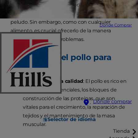
de proteína magra que puede ofrecer
numerosos beneficios para la salud de tu amigo
peludo. Sin embargo, como con cualquier
Dónde Comprar
alimento, es crucial ofrecerlo de la manera
correcta para evitar problemas.
Beneficios del pollo para
perros
Proteína de alta calidad
: El pollo es rico en
aminoácidos esenciales, los bloques de
construcción de las proteínas, que son
Dónde comprar
vitales para el crecimiento, la reparación de
tejidos y el mantenimiento de la masa
Selector de idioma
muscular.
Tienda