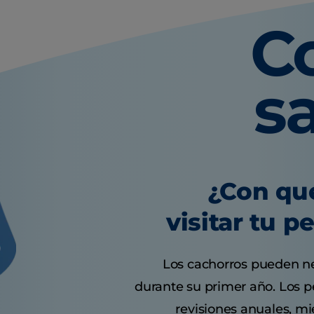
C
s
¿Con qu
visitar tu p
Los cachorros pueden nec
durante su primer año. Los p
revisiones anuales, mi