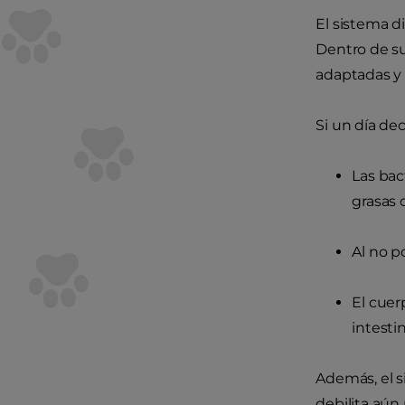
El sistema d
Dentro de su
adaptadas y 
Si un día de
Las bac
grasas o
Al no p
El cuer
intesti
Además, el s
debilita aún