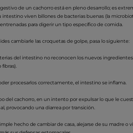
igestivo de un cachorro está en pleno desarrollo; es extr
 intestino viven billones de bacterias buenas (la microb
entrenadas para digerir un tipo específico de comida.
cides cambiarle las croquetas de golpe, pasa lo siguiente:
terias del intestino no reconocen los nuevos ingredientes
 fibras).
oder procesarlos correctamente, el intestino se inflama.
po del cachorro, en un intento por expulsar lo que le cuesta 
nal, provocando una diarrea por transición.
imple hecho de cambiar de casa, alejarse de su madre o vi
 más sus defensas estomacales.