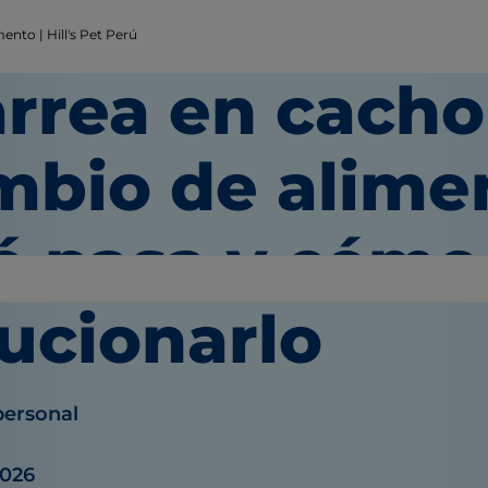
nto | Hill's Pet Perú
arrea en cacho
mbio de alimen
é pasa y cómo
lucionarlo
personal
2026