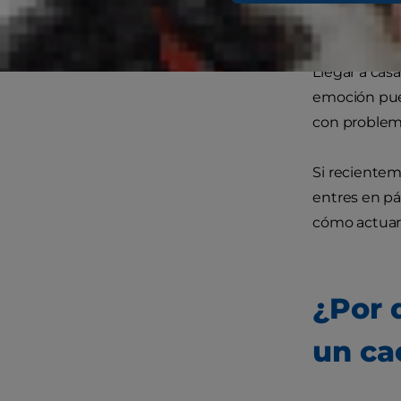
Llegar a cas
emoción pue
con problem
Si recientem
entres en p
cómo actuar 
¿Por 
un ca