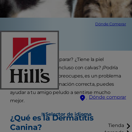
Dónde Comprar
¿Tu perro se rasca sin parar? ¿Tiene la piel
enrojecida, irritada o incluso con calvas? ¡Podría
ser dermatitis! No te preocupes, es un problema
común y, con la información correcta, puedes
ayudar a tu amigo peludo a sentirse mucho
Dónde comprar
mejor.
Selector de idioma
¿Qué es la Dermatitis
Canina?
Tienda