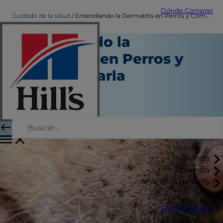
Dónde Comprar
Cuidado de la salud
Entendiendo la Dermatitis en Perros y Cómo Aliviarla
Entendiendo la
Dermatitis en Perros y
Cómo Aliviarla
Salud
Autor del personal
|
Marzo 26, 2025
Tienda
Aprenda
Acerca de Hill's
Dónde Comprar