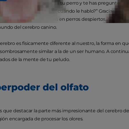
te has quedado mirando a tu perro y te has preguntado: 
¿Realmente me entiende cuando le hablo?” Gracias a los av
on resonancias magnéticas en perros despiertos, hoy sab
mundo del cerebro canino.
rebro es físicamente diferente al nuestro, la forma en qu
sombrosamente similar a la de un ser humano. A continua
ados de la mente de tu peludo.
perpoder del olfato
s que destacar la parte más impresionante del cerebro de un
egión encargada de procesar los olores.