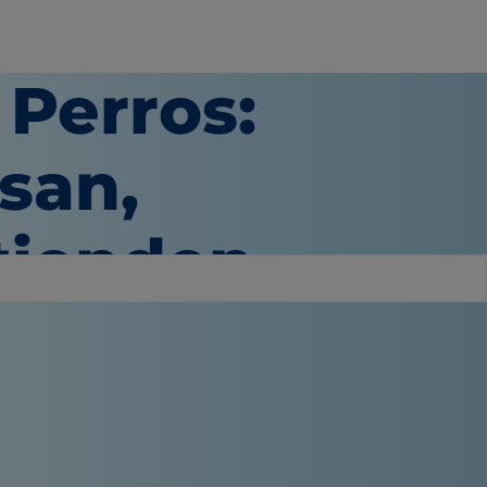
 Perros:
san,
tienden