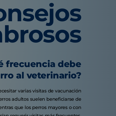
onsejos
abrosos
é frecuencia debe
erro al veterinario?
esitar varias visitas de vacunación
erros adultos suelen beneficiarse de
entras que los perros mayores o con
ían requerir visitas más frecuentes.