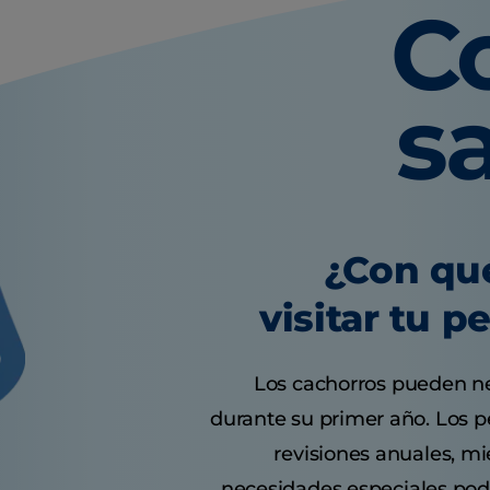
C
s
¿Con qu
visitar tu p
Los cachorros pueden nec
durante su primer año. Los p
revisiones anuales, mi
necesidades especiales podr