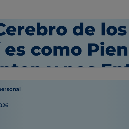
Cerebro de los
í es como Pien
enten y nos En
personal
2026