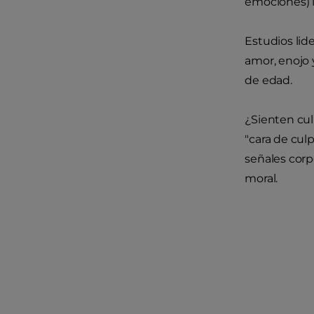
emociones) i
Estudios lid
amor, enojo
de edad.
¿Sienten cul
"cara de cul
señales corp
moral.