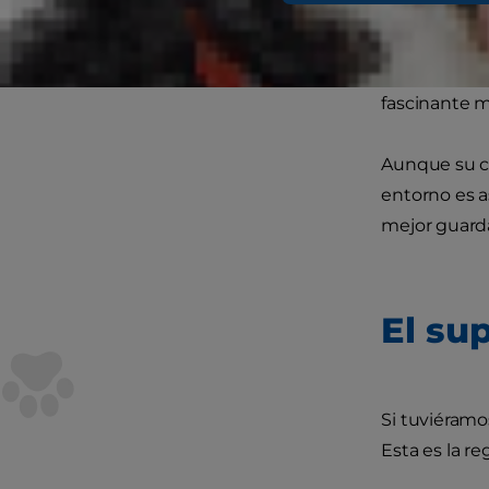
¿Alguna vez 
cabeza?” o “
recientes c
fascinante 
Aunque su ce
entorno es a
mejor guard
El su
Si tuviéramo
Esta es la r