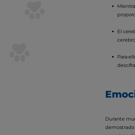
Mientra
propor
El cere
cerebro
Para el
descifr
Emoci
Durante much
demostrado q