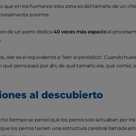
s que en los humanos esta zona es del tamaño de un chích
cionalmente enorme.
bro de un perro dedica
40 veces más espacio
al procesam
.
los, oler es el equivalente a "leer el periódico". Cuando h
ar qué perro pasó por ahí, de qué tamaño era, qué comió, si
ones al descubierto
o tiempo se pensó que los perros solo actuaban por insti
ue los perros tienen una estructura cerebral llamada am