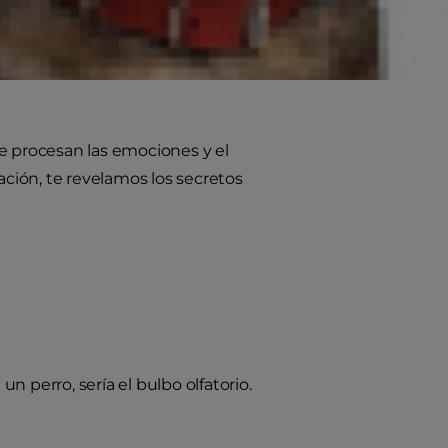
“¿Qué estará pasando por su
ances de la ciencia y a estudios
emos más que nunca sobre el
e procesan las emociones y el
ción, te revelamos los secretos
 perro, sería el bulbo olfatorio.